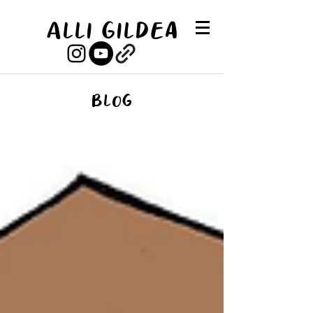
Alli Gildea
Blog