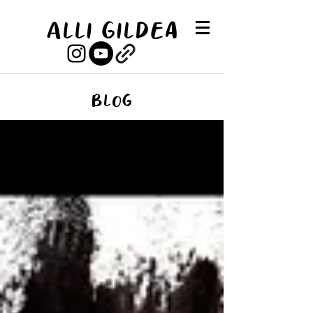
Alli Gildea
Blog